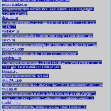
Интернет-витрина
pegas-market.ru
Dewton - системы очистки воды для
Интернет-витрина
частного дома
dewton.ru
Водолов - магазин для ландшафтного
Интернет-магазин
дизайна
vodolov.ru
Soft Skills - платформа по тренингам
Интернет-магазин
ssevo.ru
Завод Металлических Конструкций
Корпоративный сайт
zavodmk.com
Агентство недвижимости
Корпоративный сайт
t-nedvizh.ru
Фитин П.М. Руководитель внешней
Индивидуальный проект
разведки СССР с 1939 по 1946 гг.
fitinpm.ru
ЖК1961
Одностраничный сайт
ЖК1961.рф
Veles Group Консалтинговая компания
Корпоративный сайт
velesgr.ru
TYUMEN MACHINERY - Ведущий
Корпоративный сайт
поставщик современного станочного оборудования
stanki-tm.ru
Дни архитектурного наследия
Корпоративный сайт