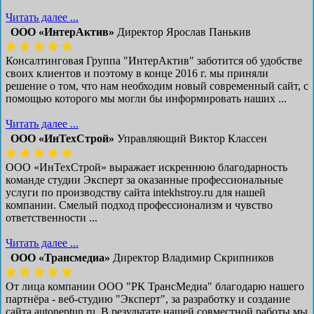
Читать далее ...
ООО «ИнтерАктив»
Директор Ярослав Панькив
Консалтинговая Группа "ИнтерАктив" заботится об удобстве
своих клиентов и поэтому в конце 2016 г. мы приняли
решение о том, что нам необходим новый современный сайт, с
помощью которого мы могли бы информировать наших ...
Читать далее ...
ООО «ИнТехСтрой»
Управляющий Виктор Классен
ООО «ИнТехСтрой» выражает искреннюю благодарность
команде студии Эксперт за оказанные профессиональные
услуги по производству сайта intekhstroy.ru для нашей
компании. Смелый подход профессионализм и чувство
ответственности ...
Читать далее ...
ООО «Трансмедиа»
Директор Владимир Скрипников
От лица компании ООО "РК ТрансМедиа" благодарю нашего
партнёра - веб-студию "Эксперт", за разработку и создание
сайта autoneptun.ru. В результате нашей совместной работы мы