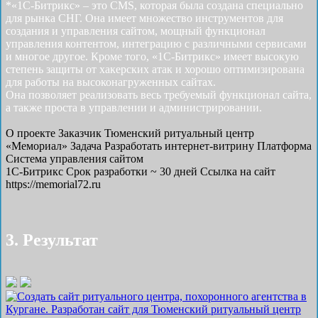
*«1С-Битрикс» – это CMS, которая была создана специально
для рынка СНГ. Она имеет множество инструментов для
создания и управления сайтом, мощный функционал
управления контентом, интеграцию с различными сервисами
и многое другое. Кроме того, «1С-Битрикс» имеет высокую
степень защиты от хакерских атак и хорошо оптимизирована
для работы на высоконагруженных сайтах.
Она позволяет реализовать весь требуемый функционал сайта,
а также проста в управлении и администрировании.
О проекте
Заказчик
Тюменский ритуальный центр
«Мемориал»
Задача
Разработать интернет-витрину
Платформа
Система управления сайтом
1С-Битрикс
Срок разработки
~ 30 дней
Ссылка на сайт
https://memorial72.ru
3. Результат