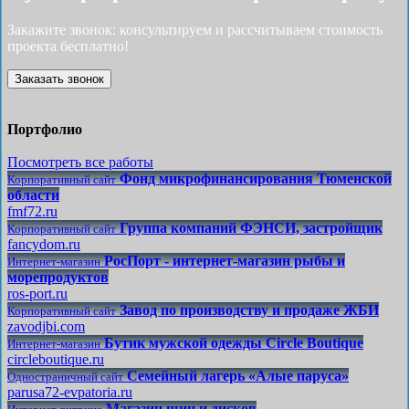
Закажите звонок: консультируем и рассчитываем стоимость
проекта бесплатно!
Заказать звонок
Портфолио
Посмотреть все работы
Фонд микрофинансирования Тюменской
Корпоративный сайт
области
fmf72.ru
Группа компаний ФЭНСИ, застройщик
Корпоративный сайт
fancydom.ru
РосПорт - интернет-магазин рыбы и
Интернет-магазин
морепродуктов
ros-port.ru
Завод по производству и продаже ЖБИ
Корпоративный сайт
zavodjbi.com
Бутик мужской одежды Circle Boutique
Интернет-магазин
circleboutique.ru
Семейный лагерь «Алые паруса»
Одностраничный сайт
parusa72-evpatoria.ru
Магазин шин и дисков