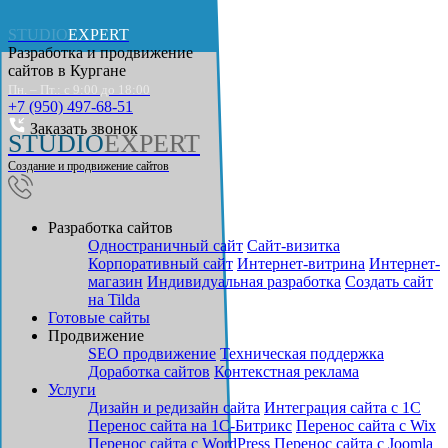
STUDIO
EXPERT
Разработка и продвижение
сайтов в
Кургане
Пн. – Пт.: с 9:00 до 18:00
+7 (950) 497-68-51
Заказать звонок
STUDIO
EXPERT
Создание и продвижение сайтов
Разработка сайтов
Одностраничный сайт
Cайт-визитка
Корпоративный сайт
Интернет-витрина
Интернет-
магазин
Индивидуальная разработка
Создать сайт
на Tilda
Готовые сайты
Продвижение
SEO продвижение
Техническая поддержка
Доработка сайтов
Контекстная реклама
Услуги
Дизайн и редизайн сайта
Интеграция сайта с 1С
Перенос сайта на 1С-Битрикс
Перенос сайта с Wix
Перенос сайта с WordPress
Перенос сайта с Joomla