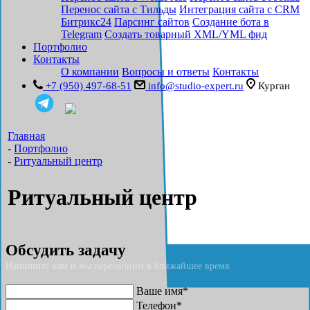
Перенос сайта с Тильды
Интеграция сайта с CRM
Битрикс24
Парсинг сайтов
Создание бота в
Telegram
Создать товарный XML/YML фид
Портфолио
Контакты
О компании
Вопросы и ответы
Контакты
+7 (950) 497-68-51
info@studio-expert.ru
Курган
Главная
-
Портфолио
-
Ритуальный центр
Ритуальный центр
Обсудить задачу
Напишите нам и мы перезвоним в ближайшее время
Ваше имя*
Телефон*