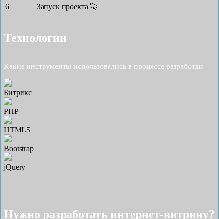
6
Запуск проекта 🚀
Технологии
Какие инструменты использовались в процессе разработки
Битрикс
PHP
HTML5
Bootstrap
jQuery
Нужно разработать интернет-витрину?