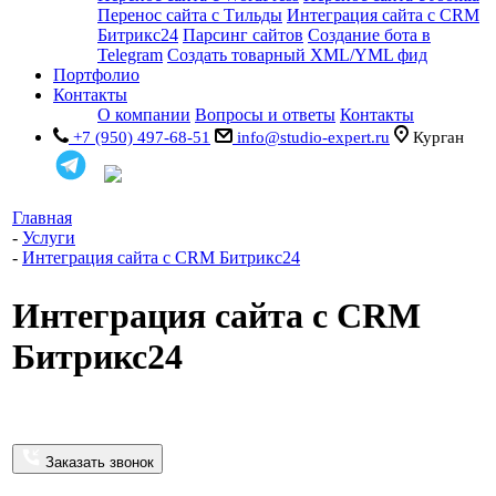
Перенос сайта с Тильды
Интеграция сайта с CRM
Битрикс24
Парсинг сайтов
Создание бота в
Telegram
Создать товарный XML/YML фид
Портфолио
Контакты
О компании
Вопросы и ответы
Контакты
+7 (950) 497-68-51
info@studio-expert.ru
Курган
Главная
-
Услуги
-
Интеграция сайта с CRM Битрикс24
Интеграция сайта с CRM
Битрикс24
Заказать звонок