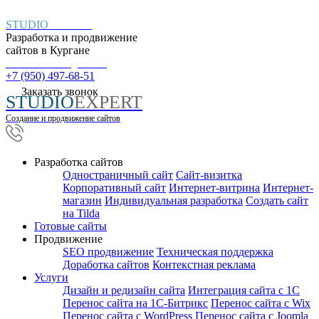
STUDIO
EXPERT
Разработка и продвижение
сайтов в
Кургане
Пн. – Пт.: с 9:00 до 18:00
+7 (950) 497-68-51
Заказать звонок
STUDIO
EXPERT
Создание и продвижение сайтов
Разработка сайтов
Одностраничный сайт
Cайт-визитка
Корпоративный сайт
Интернет-витрина
Интернет-
магазин
Индивидуальная разработка
Создать сайт
на Tilda
Готовые сайты
Продвижение
SEO продвижение
Техническая поддержка
Доработка сайтов
Контекстная реклама
Услуги
Дизайн и редизайн сайта
Интеграция сайта с 1С
Перенос сайта на 1С-Битрикс
Перенос сайта с Wix
Перенос сайта с WordPress
Перенос сайта с Joomla