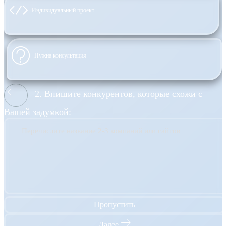
Индивидуальный проект
Нужна консультация
2. Впишите конкурентов, которые схожи с
Вашей задумкой:
Перечислите название 2-3 компаний или сайтов
Пропустить
Далее