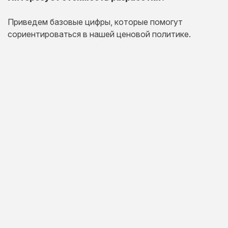
Приведем базовые цифры, которые помогут
сориентироваться в нашей ценовой политике.
Одностраничный
сайт
Комплексная презентация на одной странице товара
или услуги.
20 дней
от 30 000 руб.